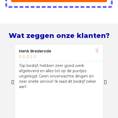
Wat zeggen onze klanten?
Henk Brederode
Stef 








Top bedrijf, hebben zeer goed werk
Dakbe
afgeleverd en alles tot op de puntjes
met d
uitgelegd. Geen onverwachte dingen en
platd
zeer snelle service! Ik raad dit bedrijf zeker
bedri
aan!
metee
spore
scher
klus 
heden 
zeker