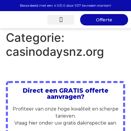
Beoordeeld met een 4.9/5.0 door 937 tevreden klanten!
Offerte
Gratis Dakinspectie
Categorie:
casinodaysnz.org
Direct een GRATIS offerte
aanvragen?
Profiteer van onze hoge kwaliteit en scherpe
tarieven.
Vraag hier onder uw gratis dakinspectie aan.