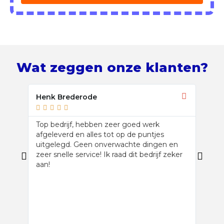
Wat zeggen onze klanten?
Henk Brederode
Stef 








Top bedrijf, hebben zeer goed werk
Dakbe
afgeleverd en alles tot op de puntjes
met d
uitgelegd. Geen onverwachte dingen en
platd
zeer snelle service! Ik raad dit bedrijf zeker
bedri
aan!
metee
spore
scher
klus 
heden 
zeker