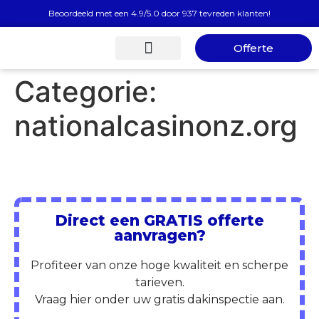
Beoordeeld met een 4.9/5.0 door 937 tevreden klanten!
Offerte
Gratis Dakinspectie
Categorie:
nationalcasinonz.org
Direct een GRATIS offerte
aanvragen?
Profiteer van onze hoge kwaliteit en scherpe
tarieven.
Vraag hier onder uw gratis dakinspectie aan.