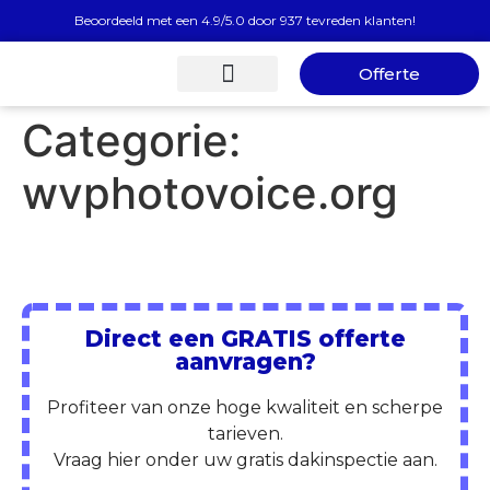
Beoordeeld met een 4.9/5.0 door 937 tevreden klanten!
Offerte
Gratis Dakinspectie
Categorie:
wvphotovoice.org
Direct een GRATIS offerte
aanvragen?
Profiteer van onze hoge kwaliteit en scherpe
tarieven.
Vraag hier onder uw gratis dakinspectie aan.