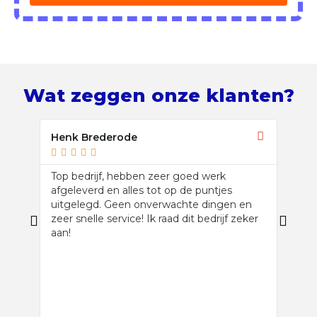
Wat zeggen onze klanten?
Henk Brederode
Stef 








Top bedrijf, hebben zeer goed werk
Dakbe
afgeleverd en alles tot op de puntjes
met d
uitgelegd. Geen onverwachte dingen en
platd
zeer snelle service! Ik raad dit bedrijf zeker
bedri
aan!
metee
spore
scher
klus 
heden 
zeker